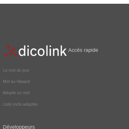
Accès rapide
Le mot du jour
Mot au Hasard
Adopte un mot
Liste mots adoptés
Développeurs