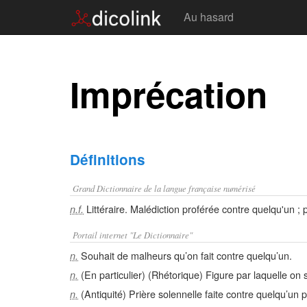
Au hasard
Imprécation
Définitions
Grand Dictionnaire de la langue française numérisé
Littéraire. Malédiction proférée contre quelqu'un ;
n.f.
Portail internet "Le Dictionnaire"
Souhait de malheurs qu’on fait contre quelqu’un.
n.
(En particulier) (Rhétorique) Figure par laquelle on 
n.
(Antiquité) Prière solennelle faite contre quelqu’un po
n.