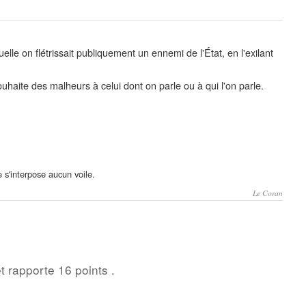
lle on flétrissait publiquement un ennemi de l'État, en l'exilant
uhaite des malheurs à celui dont on parle ou à qui l'on parle.
e s'interpose aucun voile.
Le Coran
t rapporte 16 points .