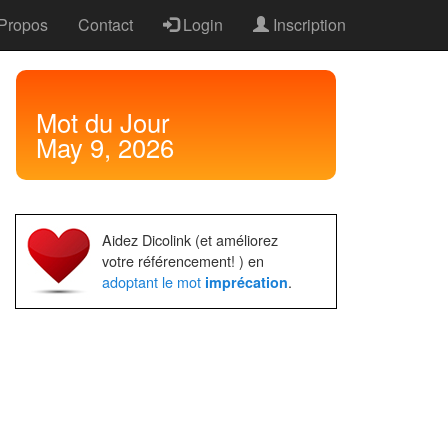
Propos
Contact
Login
Inscription
Mot
du Jour
May 9, 2026
Aidez Dicolink (et améliorez
votre référencement! ) en
adoptant le mot
.
imprécation