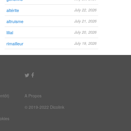
altérite
July 22, 2026
altruisme
July 21, 2026
lilial
July 20, 2026
rimailleur
July 19, 2026
ntôt)
A Propos
© 2019-2022 Dicolink
ookies