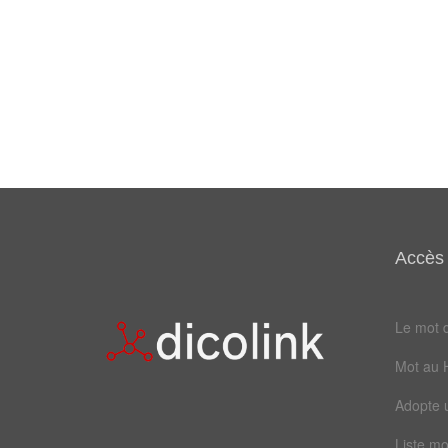
Accès 
Le mot d
Mot au 
Adopte 
Liste mo