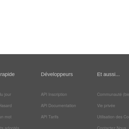
rapide
Développeurs
Et aussi...
u jour
API Inscription
Communauté (bie
Hasard
API Documentation
Vie privée
un mot
API Tarifs
Utilisation des C
ts adoptés
Contactez Nous