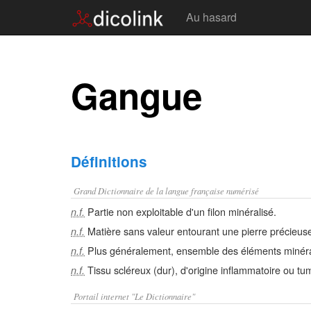
Au hasard
Gangue
Définitions
Grand Dictionnaire de la langue française numérisé
Partie non exploitable d'un filon minéralisé.
n.f.
Matière sans valeur entourant une pierre précieus
n.f.
Plus généralement, ensemble des éléments minérau
n.f.
Tissu scléreux (dur), d'origine inflammatoire ou tu
n.f.
Portail internet "Le Dictionnaire"