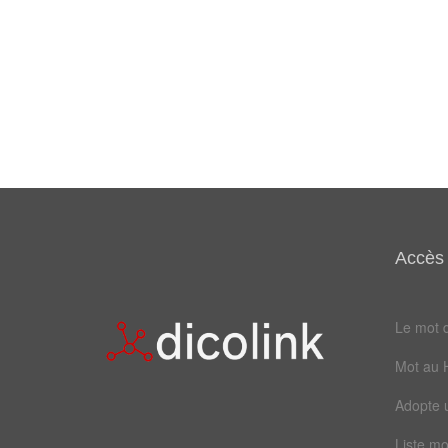
Accès 
Le mot d
Mot au 
Adopte 
Liste mo