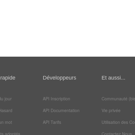
rapide
Développeurs
Et aussi...
u jour
API Inscription
Communauté (bie
Hasard
API Documentation
Vie privée
un mot
API Tarifs
Utilisation des C
ts adoptés
Contactez Nous