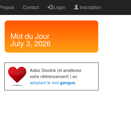
Propos
Contact
Login
Inscription
Mot
du Jour
July 3, 2026
Aidez Dicolink (et améliorez
votre référencement! ) en
adoptant le mot
.
gangue