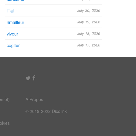
lilial
July 20, 2026
rimailleur
July 19, 2026
viveur
July 18, 2026
cogiter
July 17, 2026
ntôt)
A Propos
© 2019-2022 Dicolink
ookies