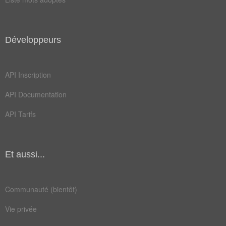
Champ Lexical
(21)
Développeurs
Mots liés par leur sémantique
soif
avide
API Inscription
désir
haine
API Documentation
ardent
vorace
API Tarifs
affamer
continu
passion
violent
Et aussi...
dévorant
excessif
boulimique
implacable
Communauté (bientôt)
inapaisable
inassouvi
Vie privée
inassouvissable
insatiable