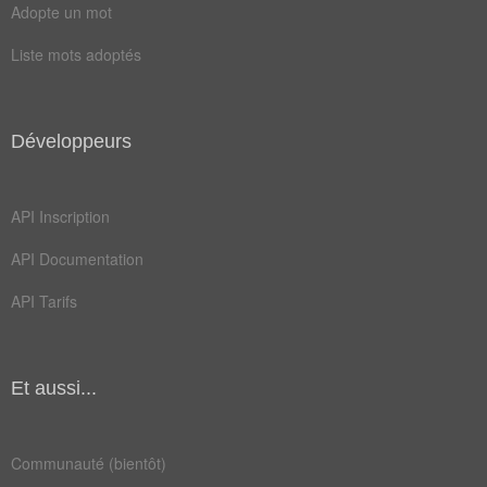
Adopte un mot
tympaniser
vilipender
Liste mots adoptés
Antonymes
(2)
Mots avec la signification contraire
Développeurs
exalter
respecter
API Inscription
Champ Lexical
(19)
API Documentation
Mots liés par leur sémantique
API Tarifs
alle
oser
poser
braver
Et aussi...
crâner
dauber
défier
moquer
Communauté (bientôt)
violer
bafouer