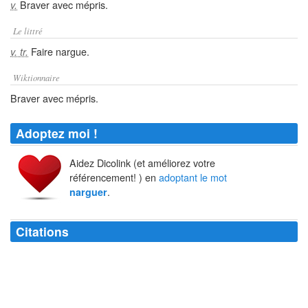
Braver avec mépris.
v.
Le littré
Faire nargue.
v. tr.
Wiktionnaire
Braver avec mépris.
Adoptez moi !
Aidez Dicolink (et améliorez votre
référencement! ) en
adoptant le mot
.
narguer
Citations
vant de
narguer
les autres à coups de vieilles formules, faites votre
examen de conscience.
William Shakespeare