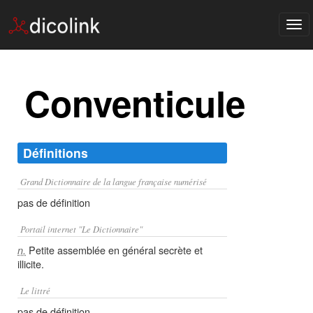
Tog
nav
Conventicule
Définitions
Grand Dictionnaire de la langue française numérisé
pas de définition
Portail internet "Le Dictionnaire"
Petite assemblée en général secrète et
n.
illicite.
Le littré
pas de définition