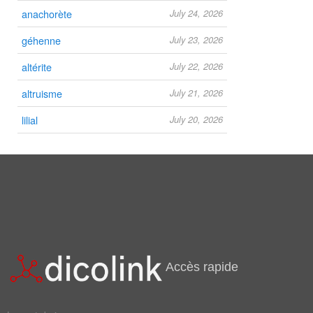
anachorète
July 24, 2026
géhenne
July 23, 2026
altérite
July 22, 2026
altruisme
July 21, 2026
lilial
July 20, 2026
Accès rapide