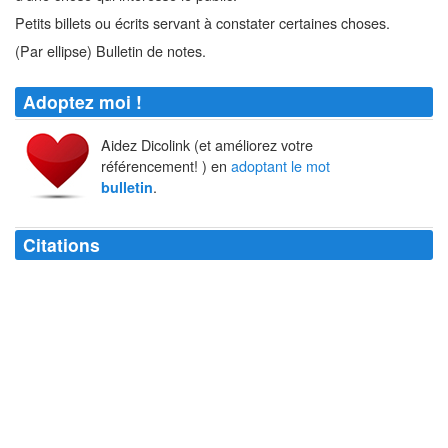
Petits billets ou écrits servant à constater certaines choses.
(Par ellipse) Bulletin de notes.
Adoptez moi !
Aidez Dicolink (et améliorez votre
référencement! ) en
adoptant le mot
.
bulletin
Citations
Etre d'accord avec soi-même, je ne connais pas meilleur
bulletin
de
santé !
François Mitterrand