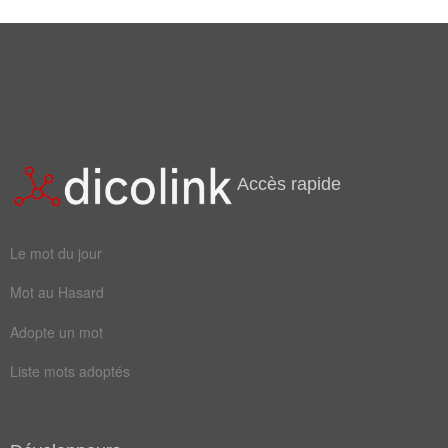
Champ Lexical
(20)
Mots liés par leur sémantique
air
écran
enfer
jeune
feutre
filtre
Accès rapide
cyclope
éliminer
Le mot du jour
passoire
purifier
Mot au Hasard
aseptique
assainisseur
Adopte un mot
désinfecter
épurateur
Liste mots adoptés
fanatique
percolateur
purification
purificatoire
sacrifice
stérilisant