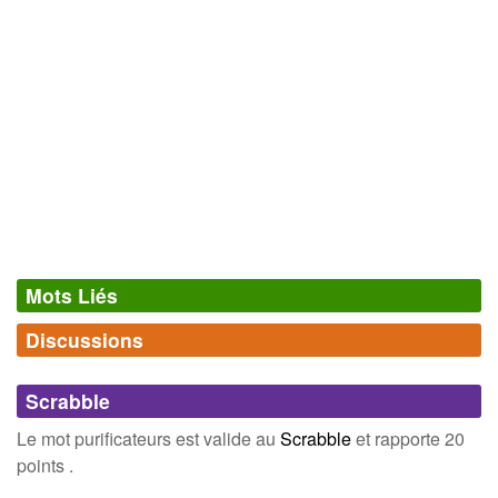
Mots Liés
Discussions
Synonymes
(4)
Comments (0)
Mots avec la même signification
Scrabble
filtre
lustral
Connectez-vous
inscrivez-vous
Le mot purificateurs est valide au
Scrabble
et rapporte 20
épurateur
purificatoire
points .