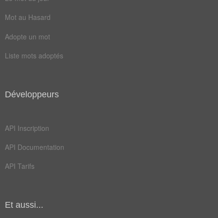
désavouer
Mot au Hasard
Champ Lexical
(17)
Adopte un mot
Mots liés par leur sémantique
Liste mots adoptés
aider
parer
appuyer
assurer
Développeurs
obliger
affirmer
attester
avaliser
API Inscription
garantir
prémunir
API Documentation
cautionnement
certifier
API Tarifs
confirmer
encourager
parrainer
récupération
Et aussi...
sponsoriser