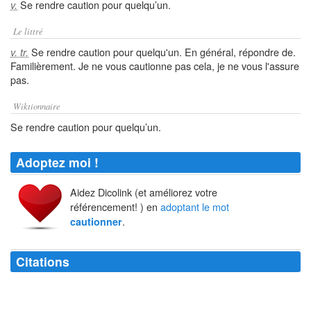
Se rendre caution pour quelqu’un.
v.
Le littré
Se rendre caution pour quelqu'un. En général, répondre de.
v. tr.
Familièrement. Je ne vous cautionne pas cela, je ne vous l'assure
pas.
Wiktionnaire
Se rendre caution pour quelqu’un.
Adoptez moi !
Aidez Dicolink (et améliorez votre
référencement! ) en
adoptant le mot
.
cautionner
Citations
C'est la marque d'un esprit cultivé qu'être capable de nourrir une pensée
sans la
cautionner
pour autant.