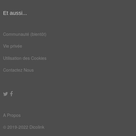
limbique
scissure
Et aussi...
temporal
thalamus
bandicoot
circonvolution
Communauté (bientôt)
cognitive
connexion
Vie privée
corticale
cortisone
Utilisation des Cookies
encéphale
enveloppe
Contactez Nous
hémisphère
hippocampe
lobotomie
mésencéphale
néocortex
perception
périphérique
postérieur
A Propos
prefrontal
surrenale
© 2019-2022 Dicolink