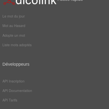
pie
lobe
axone
crash
Le mot du jour
gyrus
minus
Mot au Hasard
noyau
pouce
Adopte un mot
couche
croûte
Liste mots adoptés
écorce
visuel
cerveau
émotion
Développeurs
frontal
mémoire
motrice
nerveux
API Inscription
neurone
stimuli
API Documentation
amygdale
auditive
API Tarifs
cérébral
cervelet