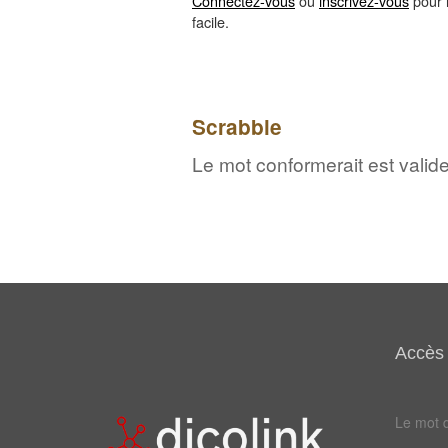
Connectez-vous
ou
inscrivez-vous
pour l
facile.
Scrabble
Le mot conformerait est valid
Accès 
Le mot d