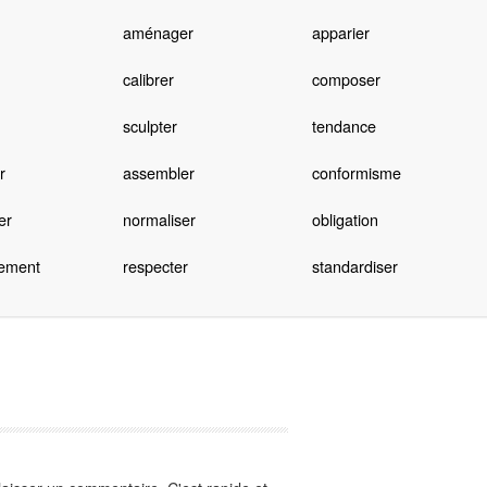
aménager
apparier
calibrer
composer
sculpter
tendance
r
assembler
conformisme
er
normaliser
obligation
lement
respecter
standardiser