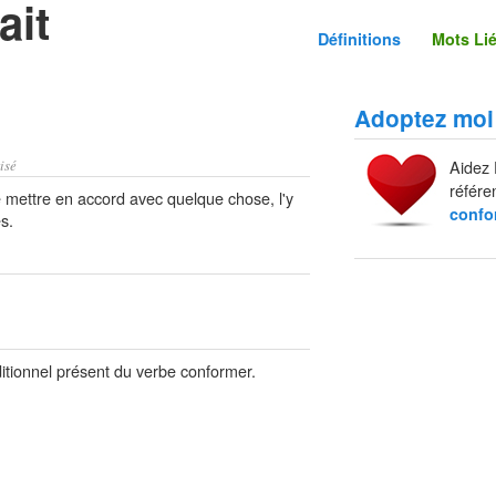
ait
Définitions
Mots Li
Adoptez moi
isé
Aidez 
référe
mettre en accord avec quelque chose, l'y
confo
s.
itionnel présent du verbe conformer.