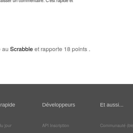
aisser un commentaire. C'est rapide et
e au
Scrabble
et rapporte 18 points .
rapide
Développeurs
Et aussi...
u jour
API Inscription
Communauté (bie