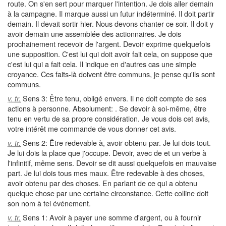
route. On s'en sert pour marquer l'intention. Je dois aller demain
à la campagne. Il marque aussi un futur indéterminé. Il doit partir
demain. Il devait sortir hier. Nous devons chanter ce soir. Il doit y
avoir demain une assemblée des actionnaires. Je dois
prochainement recevoir de l'argent. Devoir exprime quelquefois
une supposition. C'est lui qui doit avoir fait cela, on suppose que
c'est lui qui a fait cela. Il indique en d'autres cas une simple
croyance. Ces faits-là doivent être communs, je pense qu'ils sont
communs.
Sens 3: Être tenu, obligé envers. Il ne doit compte de ses
v. tr.
actions à personne. Absolument: . Se devoir à soi-même, être
tenu en vertu de sa propre considération. Je vous dois cet avis,
votre intérêt me commande de vous donner cet avis.
Sens 2: Être redevable à, avoir obtenu par. Je lui dois tout.
v. tr.
Je lui dois la place que j'occupe. Devoir, avec de et un verbe à
l'infinitif, même sens. Devoir se dit aussi quelquefois en mauvaise
part. Je lui dois tous mes maux. Être redevable à des choses,
avoir obtenu par des choses. En parlant de ce qui a obtenu
quelque chose par une certaine circonstance. Cette colline doit
son nom à tel événement.
Sens 1: Avoir à payer une somme d'argent, ou à fournir
v. tr.