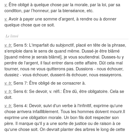
Être obligé à quelque chose par la morale, par la loi, par sa
v.
condition, par l’honneur, par la bienséance, etc.
Avoir à payer une somme d’argent, à rendre ou à donner
v.
quelque chose que ce soit.
Le littré
Sens 5: L'imparfait du subjonctif, placé en tête de la phrase,
v. tr.
s'emploie dans le sens de quand même. Dussé-je être blâmé
[quand même je serais blâmé], je vous soutiendrai. Dusses-tu y
perdre de l'argent, il faut entrer dans cette affaire. Dût cela mal
tourner, nous ne vous quitterons pas. Dussions - nous échouer,
dussiez - vous échouer, dussent-ils échouer, nous essayerons.
Sens 7: Être obligé de se consacrer à.
v. tr.
Sens 6: Se devoir, v. réfl.: Être dû, être obligatoire. Cela se
v. tr.
doit.
Sens 4: Devoir, suivi d'un verbe à l'infinitif, exprime qu'une
v. tr.
chose arrivera infailliblement. Tous les hommes doivent mourir.Il
exprime une obligation morale. Un bon fils doit respecter son
père. Il marque qu'il y a une sorte de justice ou de raison à ce
qu'une chose soit. On devrait planter des arbres le long de cette