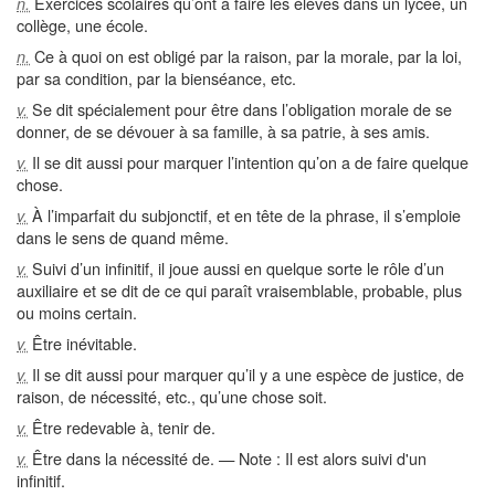
Exercices scolaires qu’ont à faire les élèves dans un lycée, un
n.
collège, une école.
Ce à quoi on est obligé par la raison, par la morale, par la loi,
n.
par sa condition, par la bienséance, etc.
Se dit spécialement pour être dans l’obligation morale de se
v.
donner, de se dévouer à sa famille, à sa patrie, à ses amis.
Il se dit aussi pour marquer l’intention qu’on a de faire quelque
v.
chose.
À l’imparfait du subjonctif, et en tête de la phrase, il s’emploie
v.
dans le sens de quand même.
Suivi d’un infinitif, il joue aussi en quelque sorte le rôle d’un
v.
auxiliaire et se dit de ce qui paraît vraisemblable, probable, plus
ou moins certain.
Être inévitable.
v.
Il se dit aussi pour marquer qu’il y a une espèce de justice, de
v.
raison, de nécessité, etc., qu’une chose soit.
Être redevable à, tenir de.
v.
Être dans la nécessité de. — Note : Il est alors suivi d'un
v.
infinitif.