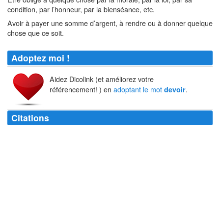
condition, par l’honneur, par la bienséance, etc.
Avoir à payer une somme d’argent, à rendre ou à donner quelque
chose que ce soit.
Adoptez moi !
Aidez Dicolink (et améliorez votre
référencement! ) en
adoptant le mot
.
devoir
Citations
C'est le
devoir
qui crée le droit et non le droit qui crée le
devoir
.
François-René de Chateaubriand
Le
devoir
des juges est de rendre la justice ; leur métier, de la différer.
Quelques-uns savent leur
devoir
et font leur métier.
Savinien de Cyrano de Bergerac
Quand le
devoir
ne se concilie pas avec la justice, il n'y a plus de
devoir
.