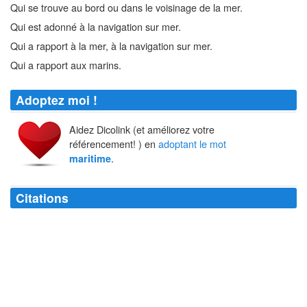
Qui se trouve au bord ou dans le voisinage de la mer.
Qui est adonné à la navigation sur mer.
Qui a rapport à la mer, à la navigation sur mer.
Qui a rapport aux marins.
Adoptez moi !
Aidez Dicolink (et améliorez votre
référencement! ) en
adoptant le mot
.
maritime
Citations
La quenelle est la poisson le plus mal connu de la faune
maritime
.
Pierre Dac et Francis Blanche
Qui vole un chef-lieu de canton de la Seine-
Maritime
, vole Elbeuf.
Jean Yanne