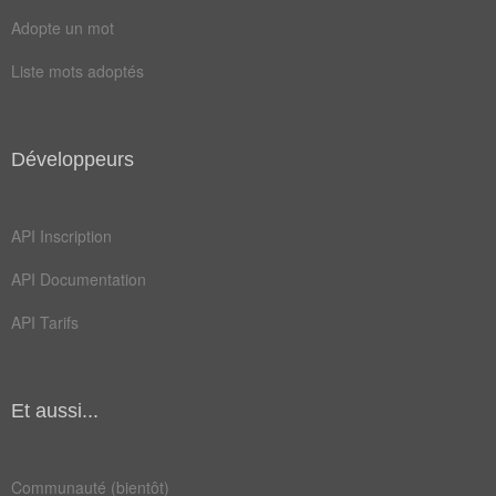
eau
île
Adopte un mot
mer
pin
Liste mots adoptés
alpe
bord
cote
fret
Développeurs
pisé
port
quai
rade
API Inscription
suez
voie
API Documentation
zone
aulne
API Tarifs
canal
corse
cotes
darse
Et aussi...
digue
épave
essor
golfe
Communauté (bientôt)