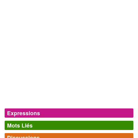
Expressions
Mots Liés
Division
ou
région maritime
chacune des divisions de la France
Discussions