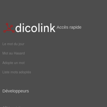
occulte
camoufle
clandestin
dissimule
énigmatique
mystérieux
Accès rapide
souterrain
ténébreux
Le mot du jour
Champ Lexical
(166)
Mot au Hasard
Mots liés par leur sémantique
Adopte un mot
nie
pat
Liste mots adoptés
cash
haie
lune
armes
bâche
faces
Développeurs
jupon
malle