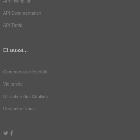
API Inscription
média
peurs
API Documentation
ronce
tronc
API Tarifs
venus
voile
aumône
caméra
causes
choses
Et aussi...
dettes
devons
Communauté (bientôt)
epines
exiger
Vie privée
façade
fosses
Utilisation des Cookies
gueant
idylle
Contactez Nous
marais
menant
offres
parure
perles
pieces