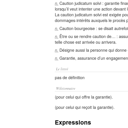
Caution judicatum solvi : garantie fina
n.
lorsqu’il veut intenter une action devant
La caution judicatum solvi est exigée po
dommages-intérêts auxquels le procès po
Caution bourgeoise : se disait autrefois
n.
Être ou se rendre caution de… : assure
n.
telle chose est arrivée ou arrivera.
Désigne aussi la personne qui donne o
n.
Garantie, assurance d’un engagement 
n.
Le littré
pas de définition
Wiktionnaire
(pour celui qui offre la garantie).
(pour celui qui reçoit la garantie).
Expressions