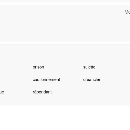
Mo
t
prison
sujette
cautionnement
créancier
ue
répondant