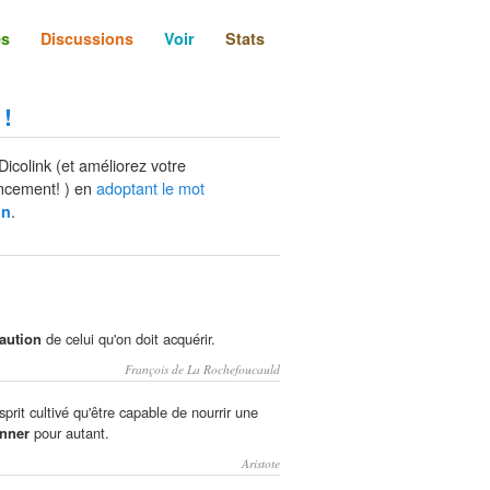
és
Discussions
Voir
Stats
 !
Dicolink (et améliorez votre
ncement! ) en
adoptant le mot
.
on
aution
de celui qu'on doit acquérir.
François de La Rochefoucauld
prit cultivé qu'être capable de nourrir une
onner
pour autant.
Aristote