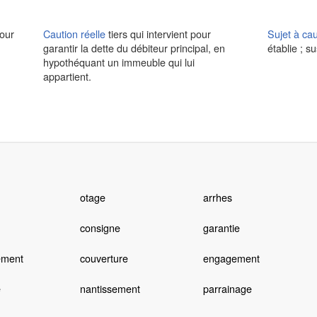
pour
Caution réelle
tiers qui intervient pour
Sujet à cau
garantir la dette du débiteur principal, en
établie ; s
hypothéquant un immeuble qui lui
appartient.
otage
arrhes
consigne
garantie
ement
couverture
engagement
é
nantissement
parrainage