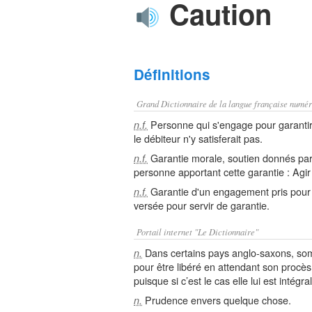
Caution
Définitions
Grand Dictionnaire de la langue française numér
Personne qui s'engage pour garantir 
n.f.
le débiteur n'y satisferait pas.
Garantie morale, soutien donnés par q
n.f.
personne apportant cette garantie : Agi
Garantie d'un engagement pris pour
n.f.
versée pour servir de garantie.
Portail internet "Le Dictionnaire"
Dans certains pays anglo-saxons, som
n.
pour être libéré en attendant son procès 
puisque si c’est le cas elle lui est intégr
Prudence envers quelque chose.
n.