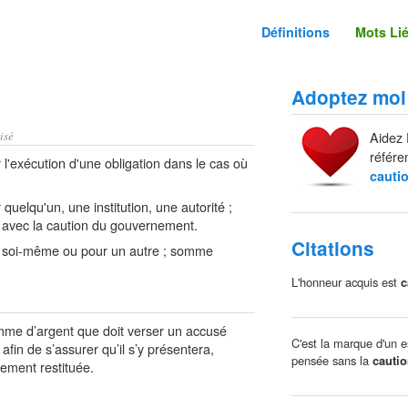
Définitions
Mots Li
Adoptez moi
isé
Aidez 
référe
l'exécution d'une obligation dans le cas où
cauti
uelqu'un, une institution, une autorité ;
r avec la caution du gouvernement.
Citations
 soi-même ou pour un autre ; somme
L'honneur acquis est
c
me d’argent que doit verser un accusé
C'est la marque d'un es
afin de s’assurer qu’il s’y présentera,
pensée sans la
cauti
alement restituée.