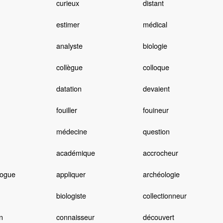
curieux
distant
estimer
médical
analyste
biologie
collègue
colloque
datation
devaient
fouiller
fouineur
médecine
question
académique
accrocheur
logue
appliquer
archéologie
biologiste
collectionneur
n
connaisseur
découvert