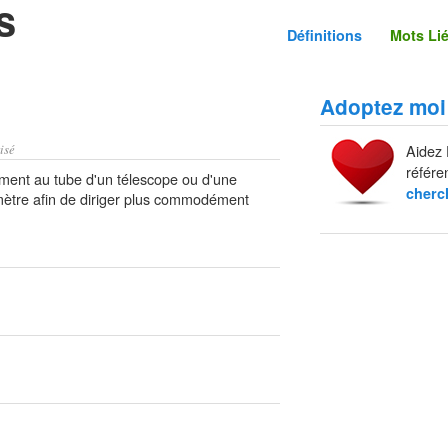
s
Définitions
Mots Li
Adoptez moi
isé
Aidez 
référe
ement au tube d'un télescope ou d'une
cherc
mètre afin de diriger plus commodément