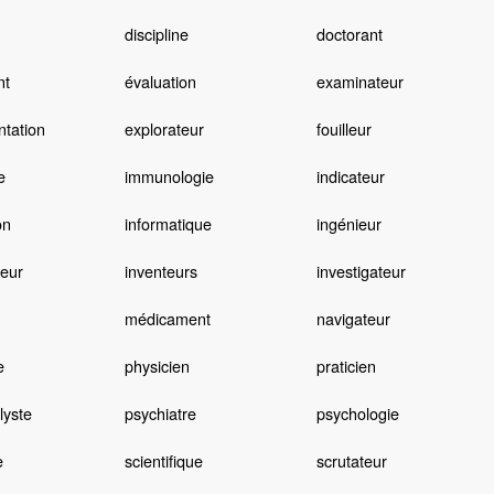
discipline
doctorant
nt
évaluation
examinateur
tation
explorateur
fouilleur
e
immunologie
indicateur
on
informatique
ingénieur
teur
inventeurs
investigateur
médicament
navigateur
e
physicien
praticien
lyste
psychiatre
psychologie
e
scientifique
scrutateur