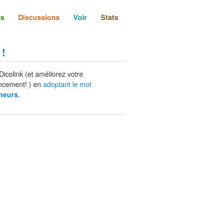
és
Discussions
Voir
Stats
 !
Dicolink (et améliorez votre
ncement! ) en
adoptant le mot
.
heurs