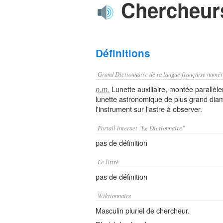
Chercheur
Définitions
Grand Dictionnaire de la langue française numér
Lunette auxiliaire, montée parallèl
n.m.
lunette astronomique de plus grand dia
l'instrument sur l'astre à observer.
Portail internet "Le Dictionnaire"
pas de définition
Le littré
pas de définition
Wiktionnaire
Masculin pluriel de chercheur.