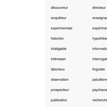
découvreur
directeur
enquêteur
enseigna
experimentale
expérimen
historien
hypothès
infatigable
informati
intéresser
interroga
laborieux
linguiste
observation
paludism
prospecteur
psychana
publication
recherch