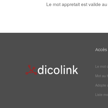
Le mot appretait est valide a
Accès 
Le mot d
Mot au 
Adopte 
Liste mo