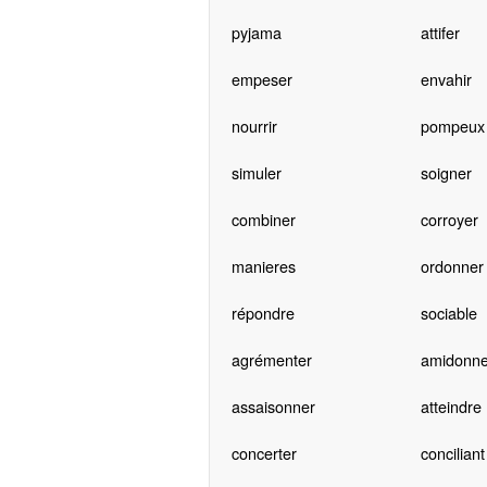
pyjama
attifer
empeser
envahir
nourrir
pompeux
simuler
soigner
combiner
corroyer
manieres
ordonner
répondre
sociable
agrémenter
amidonne
assaisonner
atteindre
concerter
conciliant