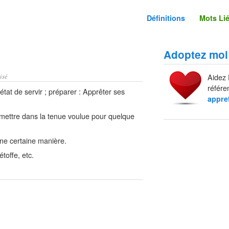
Définitions
Mots Li
Adoptez moi
isé
Aidez 
référe
état de servir ; préparer : Apprêter ses
appret
le mettre dans la tenue voulue pour quelque
e certaine manière.
toffe, etc.