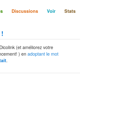
és
Discussions
Voir
Stats
 !
Dicolink (et améliorez votre
ncement! ) en
adoptant le mot
.
ait