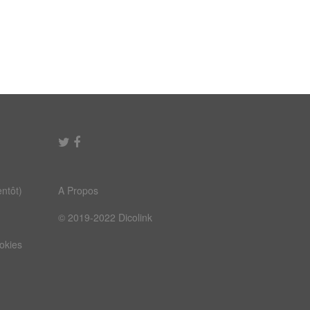
ntôt)
A Propos
© 2019-2022 Dicolink
ookies