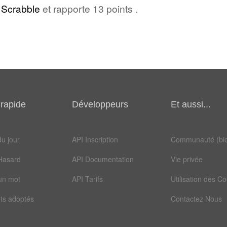
u
Scrabble
et rapporte 13 points .
rapide
Développeurs
Et aussi...
u jour
API Inscription
Communauté (bie
Hasard
API Documentation
Vie privée
un mot
API Tarifs
Utilisation des C
ts adoptés
Contactez Nous