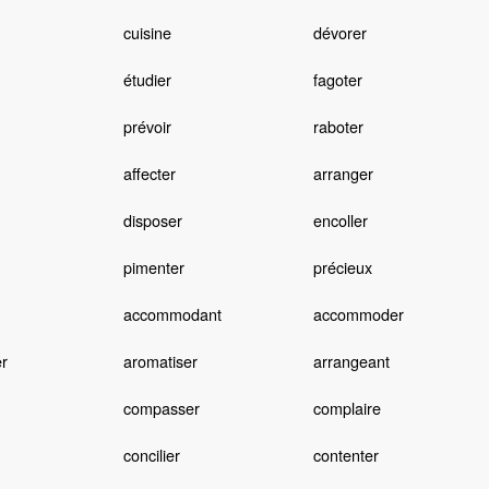
cuisine
dévorer
étudier
fagoter
prévoir
raboter
affecter
arranger
disposer
encoller
pimenter
précieux
accommodant
accommoder
r
aromatiser
arrangeant
compasser
complaire
concilier
contenter