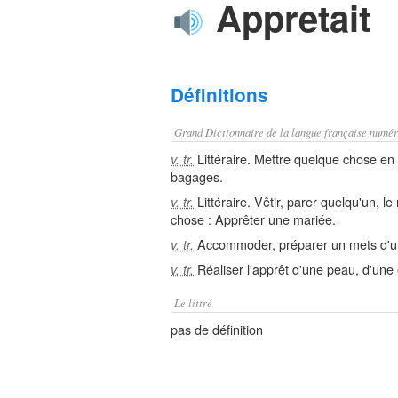
Appretait
Définitions
Grand Dictionnaire de la langue française numér
Littéraire. Mettre quelque chose en 
v. tr.
bagages.
Littéraire. Vêtir, parer quelqu'un, 
v. tr.
chose : Apprêter une mariée.
Accommoder, préparer un mets d'un
v. tr.
Réaliser l'apprêt d'une peau, d'une é
v. tr.
Le littré
pas de définition