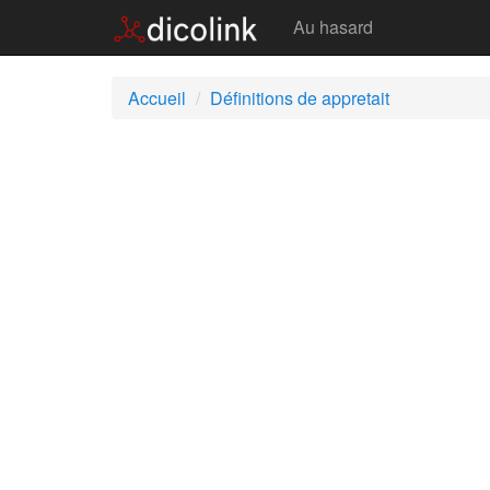
Appretait
Au hasard
Accueil
Définitions de appretait