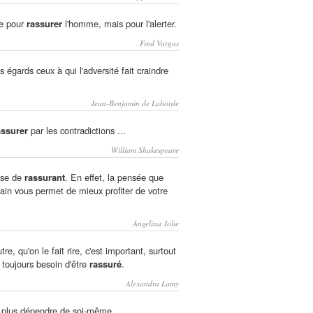
ite pour
rassurer
l'homme, mais pour l'alerter.
Fred Vargas
 égards ceux à qui l'adversité fait craindre
Jean-Benjamin de Laborde
assurer
par les contradictions ...
William Shakespeare
ose de
rassurant
. En effet, la pensée que
ain vous permet de mieux profiter de votre
Angelina Jolie
tre, qu'on le fait rire, c'est important, surtout
toujours besoin d'être
rassuré
.
Alexandra Lamy
plus dépendre de soi-même.