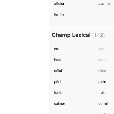
affoler
alarmer
terrifier
Champ Lexical
(142)
cru
ego
hata
peur
délai
dites
péril
plein
tente
trois
calmer
dormir