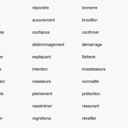
répondre
tonnerre
aucunement
brouillon
te
confiance
confirmer
n
dédommagement
démarrage
er
expliquant
flatterie
e
intention
investisseurs
ion
messieurs
normalité
ie
pleinement
prétention
rasséréner
rassurant
er
regrettons
réveiller