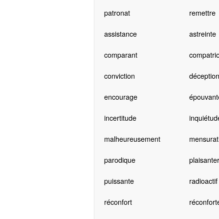
patronat
remettre
assistance
astreinte
comparant
compatrio
conviction
déceptio
encourage
épouvant
incertitude
inquiétud
malheureusement
mensurat
parodique
plaisanter
puissante
radioactif
réconfort
réconfort