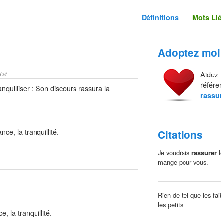
Définitions
Mots Li
Adoptez moi
isé
Aidez 
référe
nquilliser : Son discours rassura la
rassu
ce, la tranquillité.
Citations
Je voudrais
rassurer
l
mange pour vous.
Rien de tel que les f
les petits.
, la tranquillité.