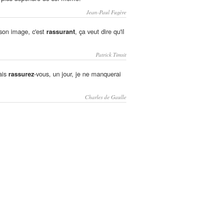
Jean-Paul Fugère
 son image, c'est
rassurant
, ça veut dire qu'il
Patrick Timsit
ais
rassurez
-vous, un jour, je ne manquerai
Charles de Gaulle