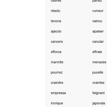
navres
partez
résolu
rumeur
tenons
vaincu
ajaccio
apaiser
cancers
canular
efforca
effraie
marmite
menaces
pourrez
pucelle
craindre
craintes
empressa
feignant
ironique
japonais