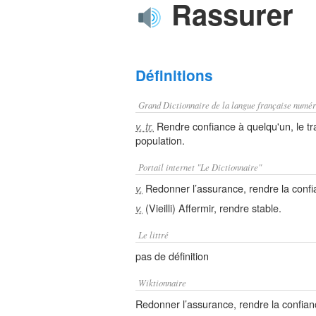
Rassurer
Définitions
Grand Dictionnaire de la langue française numér
Rendre confiance à quelqu'un, le tra
v. tr.
population.
Portail internet "Le Dictionnaire"
Redonner l’assurance, rendre la confian
v.
(Vieilli) Affermir, rendre stable.
v.
Le littré
pas de définition
Wiktionnaire
Redonner l’assurance, rendre la confiance