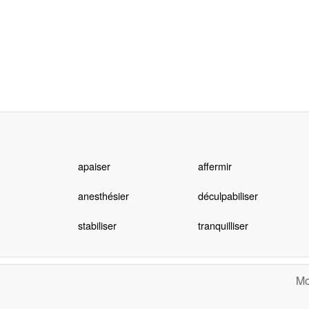
apaiser
affermir
anesthésier
déculpabiliser
stabiliser
tranquilliser
Mo