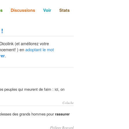
és
Discussions
Voir
Stats
 !
Dicolink (et améliorez votre
ncement! ) en
adoptant le mot
.
rer
es peuples qui meurent de faim : ici, on
Coluche
aiblesses des grands hommes pour
rassurer
Philippe Bouvard