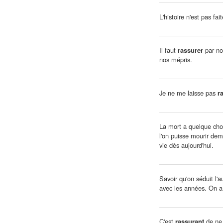
L'histoire n'est pas fa
Il faut
rassurer
par nos
nos mépris.
Je ne me laisse pas
r
La mort a quelque ch
l'on puisse mourir dem
vie dès aujourd'hui.
Savoir qu'on séduit l'au
avec les années. On a 
C'est
rassurant
de ne 