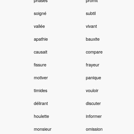
phases
promit
soigné
subtil
vallée
vivant
apathie
bauxite
causait
compare
fissure
frayeur
motiver
panique
timides
vouloir
délirant
discuter
houlette
informer
monsieur
omission