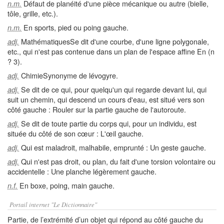
Défaut de planéité d'une pièce mécanique ou autre (bielle,
n.m.
tôle, grille, etc.).
En sports, pied ou poing gauche.
n.m.
MathématiquesSe dit d'une courbe, d'une ligne polygonale,
adj.
etc., qui n'est pas contenue dans un plan de l'espace affine En (n
? 3).
ChimieSynonyme de lévogyre.
adj.
Se dit de ce qui, pour quelqu'un qui regarde devant lui, qui
adj.
suit un chemin, qui descend un cours d'eau, est situé vers son
côté gauche : Rouler sur la partie gauche de l'autoroute.
Se dit de toute partie du corps qui, pour un individu, est
adj.
située du côté de son cœur : L'œil gauche.
Qui est maladroit, malhabile, emprunté : Un geste gauche.
adj.
Qui n'est pas droit, ou plan, du fait d'une torsion volontaire ou
adj.
accidentelle : Une planche légèrement gauche.
En boxe, poing, main gauche.
n.f.
Portail internet "Le Dictionnaire"
Partie, de l’extrémité d’un objet qui répond au côté gauche du