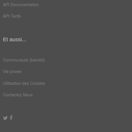
API Documentation
habile
impoli
API Tarifs
Champ Lexical
(219)
Mots liés par leur sémantique
Et aussi...
fer
ney
aile
aval
Communauté (bientôt)
bête
bobo
Vie privée
bras
coin
Utilisation des Cookies
cote
coup
Contactez Nous
face
lobe
main
pied
pont
rate