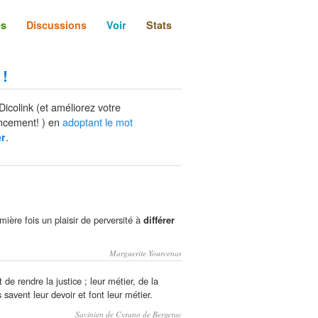
és
Discussions
Voir
Stats
 !
Dicolink (et améliorez votre
ncement! ) en
adoptant le mot
.
er
mière fois un plaisir de perversité à
différer
Marguerite Yourcenar
 de rendre la justice ; leur métier, de la
savent leur devoir et font leur métier.
Savinien de Cyrano de Bergerac