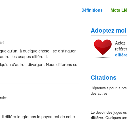
Définitions
Mots Li
Adoptez moi
isé
Aidez 
référe
quelqu'un, à quelque chose ; se distinguer,
différ
'autre, les usages diffèrent.
qu'un d'autre ; diverger : Nous différons sur
Citations
J'éprouvais pour la pre
des autres.
ente.
Le devoir des juges est
Il différa longtemps le payement de cette
différer
. Quelques-uns 