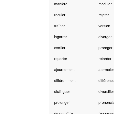
manière
moduler
reculer
rejeter
traîner
version
bigarrer
diverger
osciller
proroger
reporter
retarder
ajournement
atermoie
différemment
différenc
distinguer
diversifier
prolonger
prononcia
reconnaître
repousse