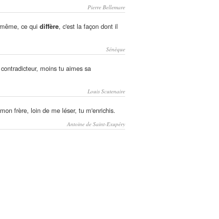
Pierre Bellemare
e même, ce qui
diffère
, c'est la façon dont il
Sénèque
 contradicteur, moins tu aimes sa
Louis Scutenaire
on frère, loin de me léser, tu m'enrichis.
Antoine de Saint-Exupéry