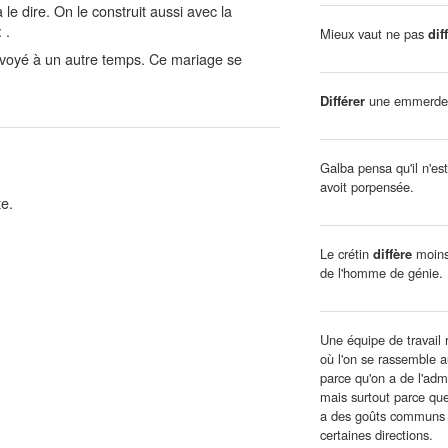
à le dire. On le construit aussi avec la
 .
Mieux vaut ne pas
dif
renvoyé à un autre temps. Ce mariage se
Différer
une emmerde, c
Galba pensa qu'il n'es
avoit porpensée.
te.
Le crétin
diffère
moins 
de l'homme de génie.
Une équipe de travail
où l'on se rassemble 
parce qu'on a de l'admi
mais surtout parce qu
a des goûts communs 
certaines directions.