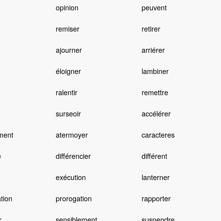
opinion
peuvent
remiser
retirer
ajourner
arriérer
éloigner
lambiner
ralentir
remettre
surseoir
accélérer
ment
atermoyer
caracteres
e
différencier
différent
exécution
lanterner
tion
prorogation
rapporter
r
sensiblement
suspendre