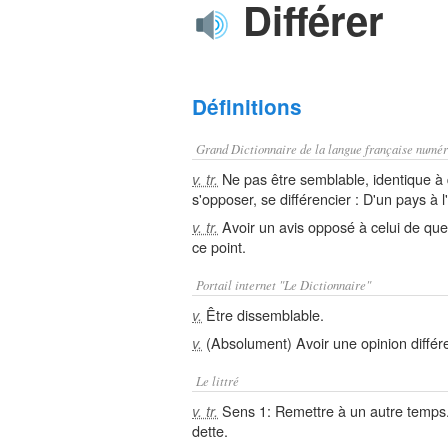
Différer
Définitions
Grand Dictionnaire de la langue française numér
Ne pas être semblable, identique à 
v. tr.
s'opposer, se différencier : D'un pays à l
Avoir un avis opposé à celui de quel
v. tr.
ce point.
Portail internet "Le Dictionnaire"
Être dissemblable.
v.
(Absolument) Avoir une opinion différ
v.
Le littré
Sens 1: Remettre à un autre temps. 
v. tr.
dette.