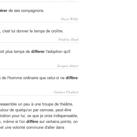
férer
de ses compagnons.
Oscar Wilde
'est lui donner le temps de croître.
Frédéric Dard
toit plus temps de
differer
l'adoption qu'il
Jacques Amyot
de l'homme ordinaire que celui-ci ne
diffère
Gustave Flaubert
 ressemble un peu à une troupe de théâtre,
autour de quelqu'un par osmose, peut-être
ration pour lui, ce que je crois indispensable,
e, même si l'on
diffère
sur certains points, on
et une volonté commune d'aller dans