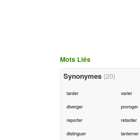
Mots Liés
Synonymes
(20)
tarder
varier
diverger
proroger
reporter
retarder
distinguer
lanterner