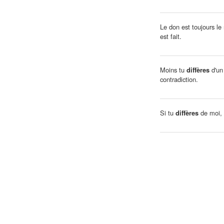
Le don est toujours l
est fait.
Moins tu
diffères
d'un
contradiction.
Si tu
diffères
de moi, m