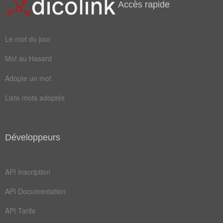
Accès rapide
maso
peur
sage
vélo
Le mot du jour
amant
amour
Mot au Hasard
badin
buvez
Adopte un mot
chats
devez
Liste mots adoptés
dites
jésus
jetez
juger
Développeurs
jurez
maris
ovide
suive
API Inscription
vivez
adorer
API Documentation
aimant
amitié
API Tarifs