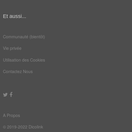
animer
avouez
chatie
chérir
Et aussi...
ennuie
espere
estime
gardez
Communauté (bientôt)
goûter
kiffer
Vie privée
lisais
manger
Utilisation des Cookies
manier
margot
Contactez Nous
moquez
mourir
passez
plaira
poucer
restez
savais
sentir
A Propos
toutou
aimable
© 2019-2022 Dicolink