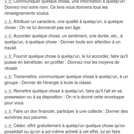
Communiquer quelque chose, une information à quelqu'un :
v. tr.
Donnez-moi votre nom. Ce livre vous donnera tous les
renseignements voulus.
Attribuer un caractère, une qualité à quelqu'un, à quelque
v. tr.
chose : On ne lui donnerait pas son âge.
Accorder quelque chose, un sentiment, une durée, etc., à
v. tr.
quelqu'un, à quelque chose : Donner toute son attention à un
travail.
Fournir quelque chose à quelqu'un, le lui accorder, faire qu'il
v. tr.
puisse en bénéficier, en profiter : Donnez-moi les moyens de
réussir.
Transmettre, communiquer quelque chose à quelqu'un, à un
v. tr.
groupe : Donner de l'énergie à toute la classe.
Remettre quelque chose à quelqu'un, faire qu'il l'ait en sa
v. tr.
possession ou à sa disposition : On m'a donné cette enveloppe
pour vous.
Faire un don financier, participer à une collecte : Donner des
v. tr.
aumônes aux pauvres.
Céder, offrir gratuitement à quelqu'un quelque chose qu'on
v. tr.
possédait ou qu'on a soi-même acheté à cet effet, lui en faire