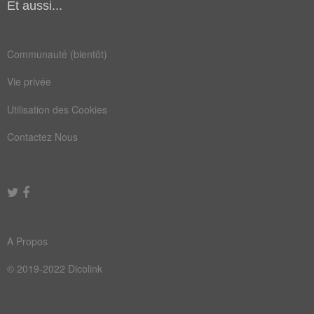
lâcher
léguer
Et aussi...
livrer
lustre
Communauté (bientôt)
nacrer
nantir
Vie privée
offrir
parole
Utilisation des Cookies
passer
porter
Contactez Nous
prêter
rendre
vendre
verrez
abouler
accéder
adopter
asséner
A Propos
bâiller
bistrer
© 2019-2022 Dicolink
bourrer
charger
confier
conseil