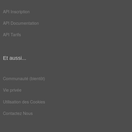
garde
geree
API Inscription
haras
impôt
API Documentation
local
maire
API Tarifs
major
orale
poste
prise
régie
siège
Et aussi...
ville
action
Communauté (bientôt)
banque
budget
Vie privée
bureau
caisse
Utilisation des Cookies
carton
charge
Contactez Nous
chemin
clergé
commis
compte