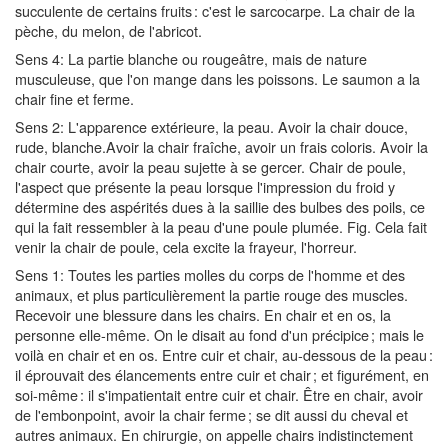
succulente de certains fruits : c'est le sarcocarpe. La chair de la
pèche, du melon, de l'abricot.
Sens 4: La partie blanche ou rougeâtre, mais de nature
musculeuse, que l'on mange dans les poissons. Le saumon a la
chair fine et ferme.
Sens 2: L'apparence extérieure, la peau. Avoir la chair douce,
rude, blanche.Avoir la chair fraîche, avoir un frais coloris. Avoir la
chair courte, avoir la peau sujette à se gercer. Chair de poule,
l'aspect que présente la peau lorsque l'impression du froid y
détermine des aspérités dues à la saillie des bulbes des poils, ce
qui la fait ressembler à la peau d'une poule plumée. Fig. Cela fait
venir la chair de poule, cela excite la frayeur, l'horreur.
Sens 1: Toutes les parties molles du corps de l'homme et des
animaux, et plus particulièrement la partie rouge des muscles.
Recevoir une blessure dans les chairs. En chair et en os, la
personne elle-même. On le disait au fond d'un précipice ; mais le
voilà en chair et en os. Entre cuir et chair, au-dessous de la peau :
il éprouvait des élancements entre cuir et chair ; et figurément, en
soi-même : il s'impatientait entre cuir et chair. Être en chair, avoir
de l'embonpoint, avoir la chair ferme ; se dit aussi du cheval et
autres animaux. En chirurgie, on appelle chairs indistinctement