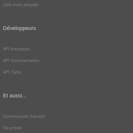
Liste mots adoptés
Antonymes
(4)
Mots avec la signification contraire
Développeurs
os
âme
coeur
squelette
API Inscription
API Documentation
Champ Lexical
(227)
API Tarifs
Mots liés par leur sémantique
os
âme
Et aussi...
bar
jus
mur
nue
Communauté (bientôt)
via
vif
Vie privée
cuir
cuit