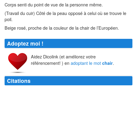
Corps senti du point de vue de la personne même.
(Travail du cuir) Côté de la peau opposé à celui où se trouve le
poil.
Beige rosé, proche de la couleur de la chair de l’Européen.
Adoptez moi !
Aidez Dicolink (et améliorez votre
référencement! ) en
adoptant le mot
.
chair
Citations
Pour croire à la résurrection de la
chair
, peut-être faut-il avoir vaincu la
chair
.
François Mauriac
La senteur de cette
chair
attira celle part un loup, qui emporta la
chair
et le bissac aussi.
Jacques Amyot