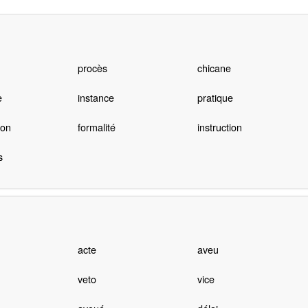
procès
chicane
e
instance
pratique
ion
formalité
instruction
s
acte
aveu
veto
vice