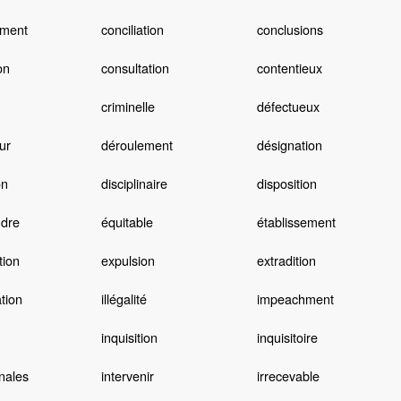
ment
conciliation
conclusions
on
consultation
contentieux
criminelle
défectueux
ur
déroulement
désignation
on
disciplinaire
disposition
ndre
équitable
établissement
tion
expulsion
extradition
tion
illégalité
impeachment
inquisition
inquisitoire
onales
intervenir
irrecevable