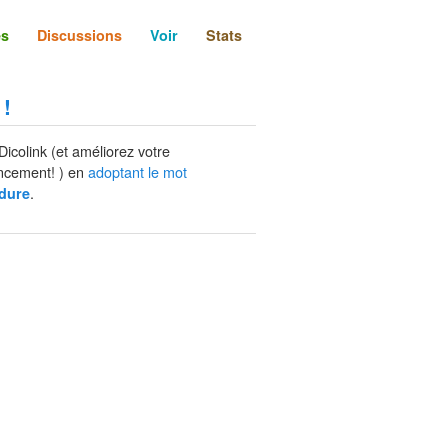
és
Discussions
Voir
Stats
 !
Dicolink (et améliorez votre
ncement! ) en
adoptant le mot
.
dure