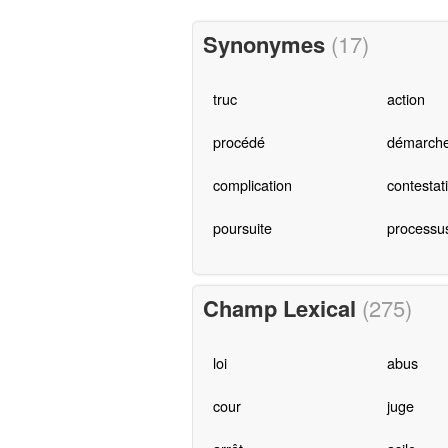
Synonymes
(17)
truc
action
procédé
démarch
complication
contestat
poursuite
processu
Champ Lexical
(275)
loi
abus
cour
juge