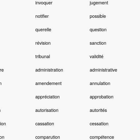
invoquer
jugement
notifier
possible
querelle
question
révision
sanction
tribunal
validité
re
administration
administrative
n
amendement
annulation
appréciation
approbation
n
autorisation
autorités
ion
cassation
cessation
on
comparution
compétence