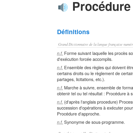
Procédure
Définitions
Grand Dictionnaire de la langue française numér
Forme suivant laquelle les procès sont
n.f.
d'exécution forcée accomplis.
Ensemble des règles qui doivent êtr
n.f.
certains droits ou le règlement de certai
partages, licitations, etc.).
Marche à suivre, ensemble de formal
n.f.
obtenir tel ou tel résultat : Procédure à
(d'après l'anglais procedure) Proces
n.f.
succession d'opérations à exécuter pour
Procédure d'approche.
Synonyme de sous-programme.
n.f.