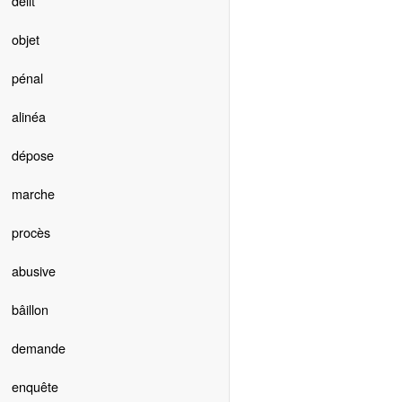
délit
objet
pénal
alinéa
dépose
marche
procès
abusive
bâillon
demande
enquête