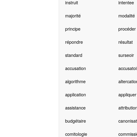
instruit
intentee
majorité
modalité
principe
procéder
répondre
résultat
standard
surseoir
accusation
accusatoi
algorithme
altercatio
application
appliquer
assistance
attributio
budgétaire
canonisat
comitologie
commissi