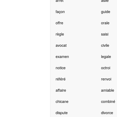
arrêt
asile
façon
guide
offre
orale
règle
saisi
avocat
civile
examen
legale
notice
octroi
référé
renvoi
affaire
amiable
chicane
combiné
dispute
divorce