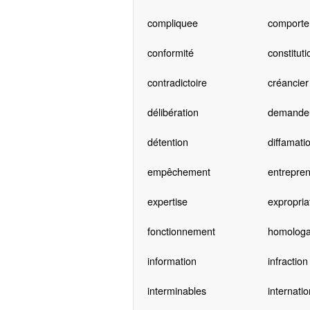
compliquee
comporte
conformité
constituti
contradictoire
créancier
délibération
demande
détention
diffamati
empêchement
entrepre
expertise
expropria
fonctionnement
homologa
information
infraction
interminables
internati