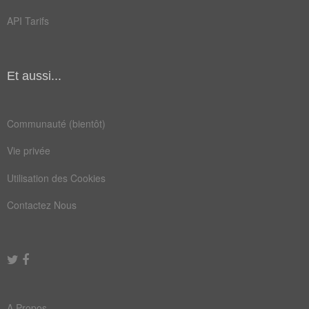
API Tarifs
consolider
cramponner
cristalliser
déterminer
enraciner
immobiliser
Et aussi...
implanter
impressionner
Communauté (bientôt)
légiférer
maintenir
Vie privée
mitrailler
photocopier
Utilisation des Cookies
photographier
prescrire
Contactez Nous
réglementer
reproduire
sensibiliser
stabiliser
Antonymes
(7)
Mots avec la signification contraire
A Propos