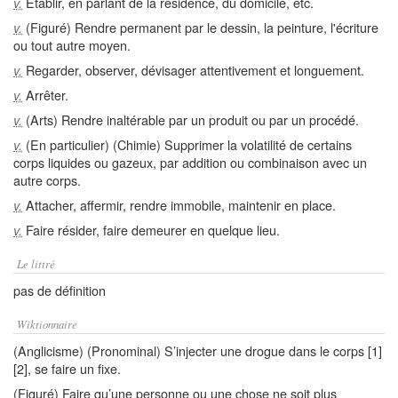
Établir, en parlant de la résidence, du domicile, etc.
v.
(Figuré) Rendre permanent par le dessin, la peinture, l'écriture
v.
ou tout autre moyen.
Regarder, observer, dévisager attentivement et longuement.
v.
Arrêter.
v.
(Arts) Rendre inaltérable par un produit ou par un procédé.
v.
(En particulier) (Chimie) Supprimer la volatilité de certains
v.
corps liquides ou gazeux, par addition ou combinaison avec un
autre corps.
Attacher, affermir, rendre immobile, maintenir en place.
v.
Faire résider, faire demeurer en quelque lieu.
v.
Le littré
pas de définition
Wiktionnaire
(Anglicisme) (Pronominal) S’injecter une drogue dans le corps [1]
[2], se faire un fixe.
(Figuré) Faire qu’une personne ou une chose ne soit plus