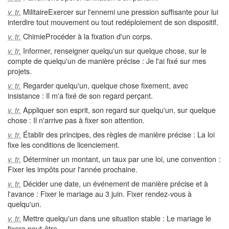
MilitaireExercer sur l'ennemi une pression suffisante pour lui
v. tr.
interdire tout mouvement ou tout redéploiement de son dispositif.
ChimieProcéder à la fixation d'un corps.
v. tr.
Informer, renseigner quelqu'un sur quelque chose, sur le
v. tr.
compte de quelqu'un de manière précise : Je l'ai fixé sur mes
projets.
Regarder quelqu'un, quelque chose fixement, avec
v. tr.
insistance : Il m'a fixé de son regard perçant.
Appliquer son esprit, son regard sur quelqu'un, sur quelque
v. tr.
chose : Il n'arrive pas à fixer son attention.
Établir des principes, des règles de manière précise : La loi
v. tr.
fixe les conditions de licenciement.
Déterminer un montant, un taux par une loi, une convention :
v. tr.
Fixer les impôts pour l'année prochaine.
Décider une date, un événement de manière précise et à
v. tr.
l'avance : Fixer le mariage au 3 juin. Fixer rendez-vous à
quelqu'un.
Mettre quelqu'un dans une situation stable : Le mariage le
v. tr.
fixera peut-être.