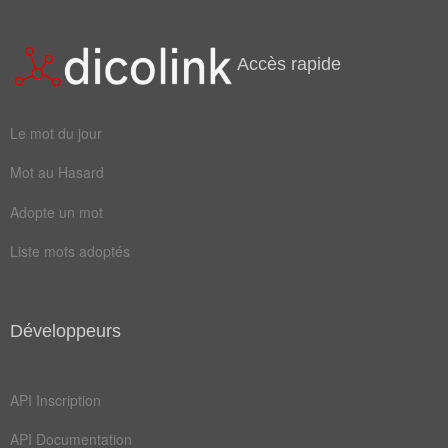
régler
visser
arrêter
arrimer
Accès rapide
assurer
bloquer
Le mot du jour
clicher
coincer
Mot au Hasard
établir
planter
Adopte un mot
poudrer
retenir
Liste mots adoptés
riveter
sceller
shooter
sniffer
affermir
attacher
Développeurs
ribouler
assujettir
API Inscription
boulonner
cheviller
API Documentation
concrétiser
conditionner